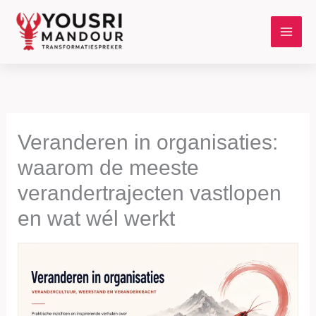
Ga
naar
de
inhoud
Veranderen in organisaties:
waarom de meeste
verandertrajecten vastlopen
en wat wél werkt