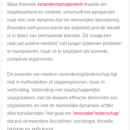
p
n
Waar klassiek
verandermanagement
draaide om
maakbaarheid en controle, verschuift het perspectief
naar een veel dynamischer en menselijker benadering.
Boonstra stelt provocerend dat stabiliteit juist dé sleutel
is in tijden van permanente transitie. Dit vraagt een
radicaal andere mindset: niet langer systemen proberen
te manipuleren, maar ze te begrijpen als levende,
complexe organismen.
De essentie van modern veranderingsleiderschap ligt
niet in methodieken of stappenplannen, maar in
verbinding. Verbinding met maatschappelijke
vraagstukken, met de diepere ethische dimensies van
organiseren, en met de menselijke dynamiek achter
elke transformatie. Het gaat om ‘
innovatief leiderschap
‘
dat put uit meerdere disciplines: sociologie, filosofie,
biologie en zelfs kunst.