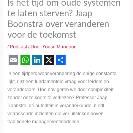
Is het tijd om oude systemen
te laten sterven? Jaap
Boonstra over veranderen
voor de toekomst
/
Podcast
/ Door
Yousri Mandour
E
W
L
X
S
In een tijdperk waar verandering de enige constante
m
h
i
h
lijkt, rijst een fundamentele vraag voor leiders en
a
a
n
a
veranderaars: Hoe navigeren we door complexiteit
i
t
k
r
zonder onze koers te verliezen? Professor Jaap
l
s
e
e
Boonstra, dé autoriteit in veranderkunde, biedt
verrassende inzichten die ver uitsteken boven
A
d
traditionele managementmodellen.
p
I