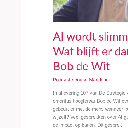
van
ons
over?
|
AI wordt slimm
Bob
de
Wat blijft er d
Wit
Bob de Wit
Podcast
/
Yousri Mandour
In aflevering 107 van De Strategie
emeritus hoogleraar Bob de Wit ove
gebeurt er met de mens wanneer ku
wijzelf? Veel gesprekken over AI g
de impact op banen. Dit gesprek