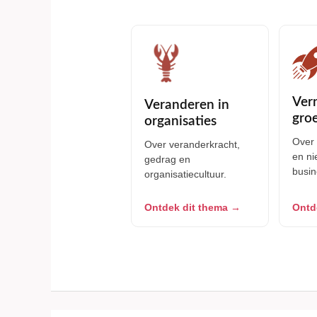
Ver
Veranderen in
groe
organisaties
Over 
Over veranderkracht,
en n
gedrag en
busi
organisatiecultuur.
Ontdek dit thema →
Ontd