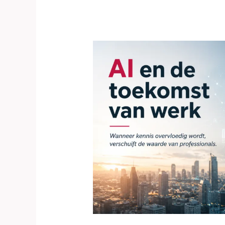
AI
en
de
toekomst
van
werk:
wat
blijft
er
van
de
professional
over