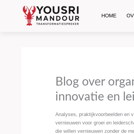
Ga
naar
HOME
OV
de
inhoud
Blog over orga
innovatie en l
Analyses, praktijkvoorbeelden en v
vernieuwen voor groei en leidersch
die willen vernieuwen zonder de men