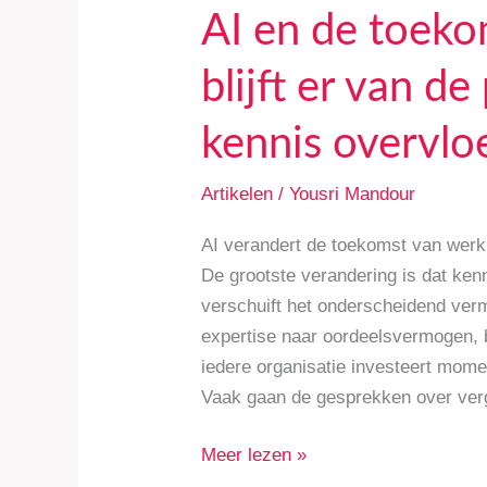
als
AI en de toeko
kennis
overvloedig
blijft er van de
wordt?
kennis overvlo
Artikelen
/
Yousri Mandour
AI verandert de toekomst van werk 
De grootste verandering is dat ken
verschuift het onderscheidend ver
expertise naar oordeelsvermogen, b
iedere organisatie investeert momente
Vaak gaan de gesprekken over ver
Meer lezen »