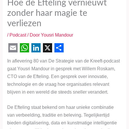
Hoe de Efteling vernieuwt
zonder haar magie te
verliezen
/
Podcast
/ Door
Yousri Mandour
E
W
L
X
S
In aflevering 80 van De Strategie van de Kreeft-podcast
m
h
i
h
gaat Yousri Mandour in gesprek met Willem Roskam,
a
a
n
a
CTO van de Efteling. Een gesprek over innovatie,
i
t
k
r
technologie en de vraag hoe organisaties relevant
l
s
e
e
blijven in een wereld die steeds sneller verandert.
A
d
De Efteling staat bekend om haar unieke combinatie
p
I
van verbeelding, traditie en beleving. Tegelijkertijd
p
n
bieden digitalisering, data en kunstmatige intelligentie