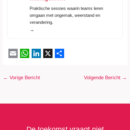
Praktische sessies waarin teams leren
omgaan met ongemak, weerstand en
verandering.
→
E
W
L
X
S
m
h
i
h
←
Vorige Bericht
Volgende Bericht
→
a
a
n
a
i
t
k
r
l
s
e
e
A
d
p
I
p
n
De toekomst vraagt niet