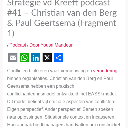
Strategie vd Kreeft podcast
#41 – Christian van den Berg
& Paul Geertsema (Fragment
1)
/
Podcast
/ Door
Yousri Mandour
E
W
L
X
S
Conflicten blokkeren vaak vernieuwing en
verandering
m
h
i
h
binnen organisaties. Christian van den Berg en Paul
a
a
n
a
Geertsema hebben een praktisch
i
t
k
r
conflicthanteringsmodel ontwikkeld: het EASSI-model.
l
s
e
e
Dit model belicht vijf cruciale aspecten van conflicten:
Eigen perspectief, Ander perspectief, Samen zoeken
A
d
naar oplossingen, Situationele context en Incasseren.
p
I
Hun aanpak biedt managers handvatten om constructief