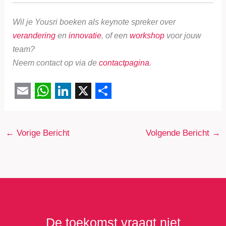
Wil je Yousri boeken als keynote spreker over
verandering
en
innovatie
, of een
workshop
voor jouw
team?
Neem contact op via de
contactpagina
.
E
W
L
X
S
m
h
i
h
←
Vorige Bericht
Volgende Bericht
→
a
a
n
a
i
t
k
r
l
s
e
e
A
d
p
I
p
n
De toekomst vraagt niet