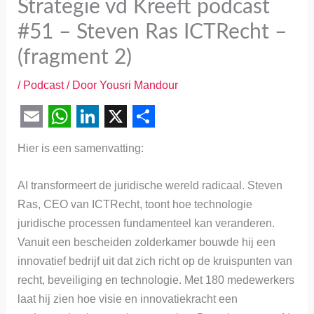
Strategie vd Kreeft podcast
#51 – Steven Ras ICTRecht –
(fragment 2)
/
Podcast
/ Door
Yousri Mandour
E
W
L
X
S
Hier is een samenvatting:
m
h
i
h
a
a
n
a
AI transformeert de juridische wereld radicaal. Steven
i
t
k
r
Ras, CEO van ICTRecht, toont hoe technologie
l
s
e
e
juridische processen fundamenteel kan veranderen.
Vanuit een bescheiden zolderkamer bouwde hij een
A
d
innovatief bedrijf uit dat zich richt op de kruispunten van
p
I
recht, beveiliging en technologie. Met 180 medewerkers
p
n
laat hij zien hoe visie en innovatiekracht een