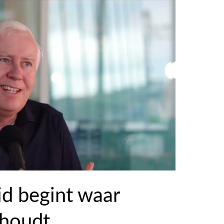
id begint waar
phoudt