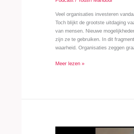
Podcast
/
Yousri Mandour
Veel organisaties investeren vandaag
Toch blijkt de grootste uitdaging v
van mensen. Nieuwe mogelijkheden 
zijn ze te gebruiken. In dit fragme
waarheid. Organisaties zeggen gra
Meer lezen »
Waarom