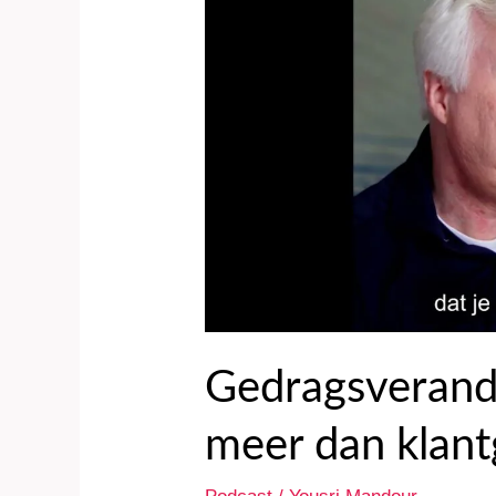
soms
meer
dan
klantgerichtheid
Gedragsverand
meer dan klant