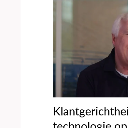
Klantgerichtheid
begint
waar
technologie
ophoudt
Klantgerichthe
technologie o