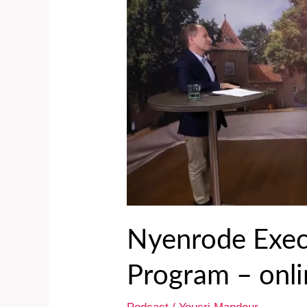
Insurance
Program
–
online
belevingssessie
Nyenrode Exec
Program – onli