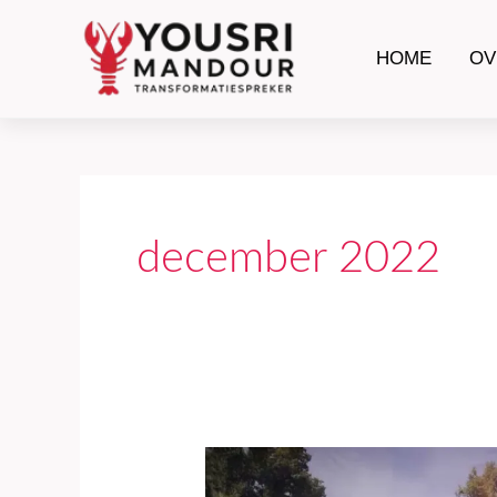
Ga
naar
HOME
OV
de
inhoud
december 2022
Nyenrode
Executive