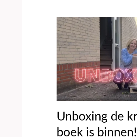
Unboxing
de
kreeft
–
ons
nieuwe
boek
is
binnen!
Unboxing de kr
boek is binnen