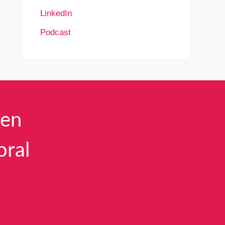
LinkedIn
Podcast
een
oral