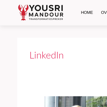
Ga
naar
HOME
OV
de
inhoud
LinkedIn
🦞
“Durf