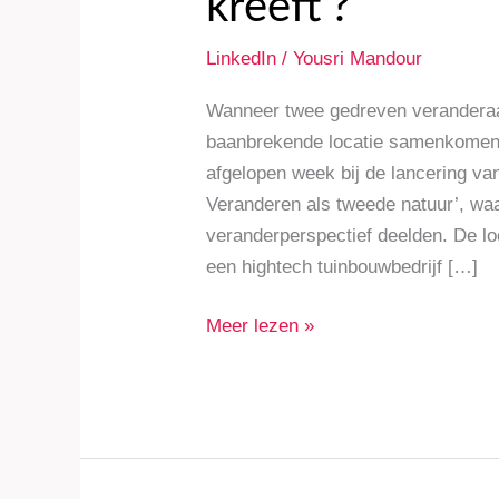
kreeft’?
LinkedIn
/
Yousri Mandour
Wanneer twee gedreven veranderaar
baanbrekende locatie samenkomen, 
afgelopen week bij de lancering va
Veranderen als tweede natuur’, w
veranderperspectief deelden. De l
een hightech tuinbouwbedrijf […]
Meer lezen »