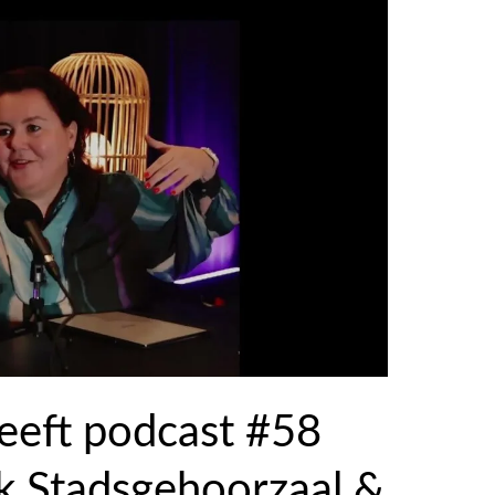
reeft podcast #58
k Stadsgehoorzaal &