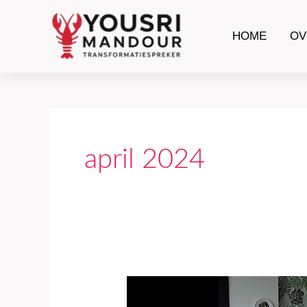
Ga
naar
HOME
OV
de
inhoud
april 2024
We
onderschatten