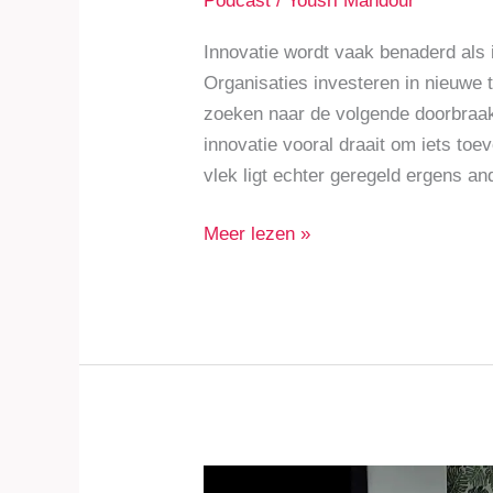
Podcast
/
Yousri Mandour
Innovatie wordt vaak benaderd als
Organisaties investeren in nieuwe 
zoeken naar de volgende doorbraak
innovatie vooral draait om iets toe
vlek ligt echter geregeld ergens an
Meer lezen »
Duurzame