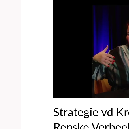
Strategie
vd
Kreeft
podcast
#58
Renske
Verbeek
Stadsgehoorzaal
&
Kroepoekfabriek
(fragment
1)
Strategie vd K
Renske Verbee