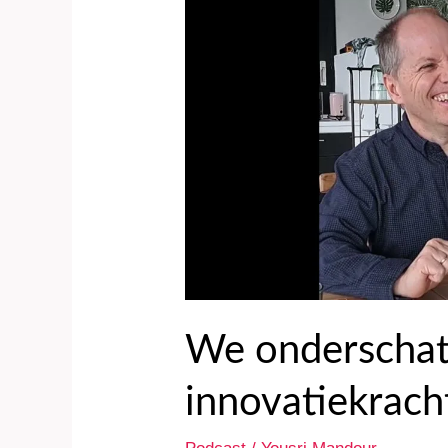
onze
eigen
innovatiekracht
We onderschat
innovatiekrach