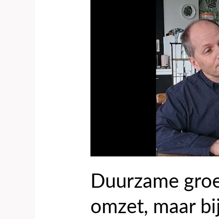
groei
begint
niet
bij
omzet,
maar
bij
uitdaging
Duurzame groei
omzet, maar bi