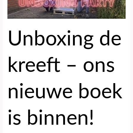
ons
nieuwe
boek
is
Unboxing de
binnen!
kreeft – ons
nieuwe boek
is binnen!