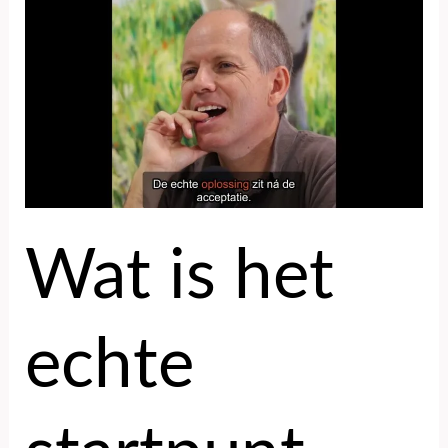
is
het
echte
startpunt
van
verandering,
ongemak
of
acceptatie?
Wat is het
echte